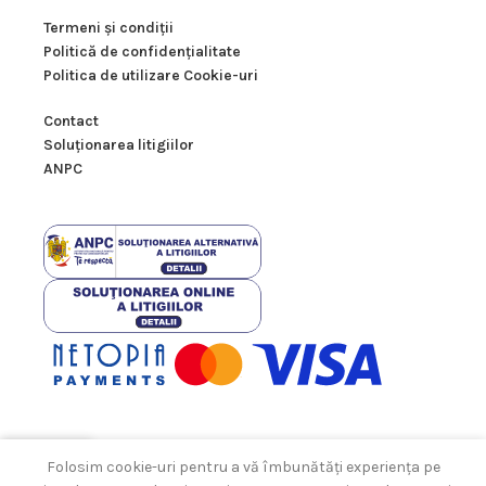
Termeni şi condiţii
Politică de confidenţialitate
Politica de utilizare Cookie-uri
Contact
Soluţionarea litigiilor
ANPC
Contact
Folosim cookie-uri pentru a vă îmbunătăți experiența pe
Open
agazin
Coș
Contul meu