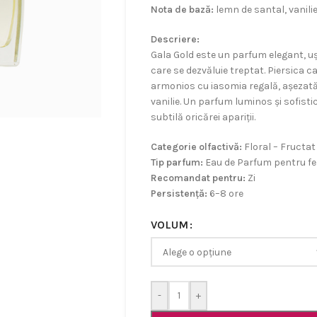
Nota de bază:
lemn de santal, vanili
Descriere:
Gala Gold este un parfum elegant, uș
care se dezvăluie treptat. Piersica ca
armonios cu iasomia regală, așezată
vanilie. Un parfum luminos și sofist
subtilă oricărei apariții.
Categorie olfactivă:
Floral – Fructat
Tip parfum:
Eau de Parfum pentru f
Recomandat pentru:
Zi
Persistență:
6–8 ore
VOLUM
-
+