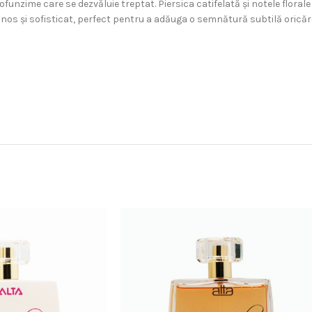
ofunzime care se dezvăluie treptat. Piersica catifelată și notele flor
nos și sofisticat, perfect pentru a adăuga o semnătură subtilă oricărei