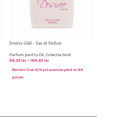
Desiree Gold – Eau de Parfum
Dora – Eau de Par
Parfum pentru EA
,
Colectia Gold
Parfum pentru E
99,22
lei
–
169,40
lei
Pentru EA
94,38
lei
–
157,3
Membrii Club ALTA pot acumula până la 169
Membrii Club ALTA
puncte.
puncte.