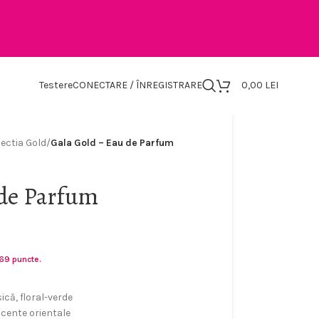
Testere
CONECTARE / ÎNREGISTRARE
0,00
LEI
ectia Gold
/
Gala Gold – Eau de Parfum
 de Parfum
169 puncte.
ică, floral-verde
accente orientale