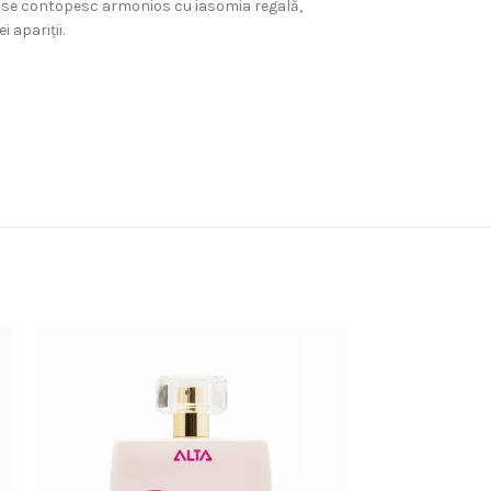
ale se contopesc armonios cu iasomia regală,
 apariții.