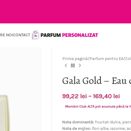
RE NOI
CONTACT
Prima pagină
/
Parfum pentru EA
/
Col
Gala Gold – Eau
99,22
lei
–
169,40
lei
Membrii Club ALTA pot acumula până la 
Nota dominantă:
fructat-dulce, piers
Nota de mijloc:
flori albe, iasomie, 