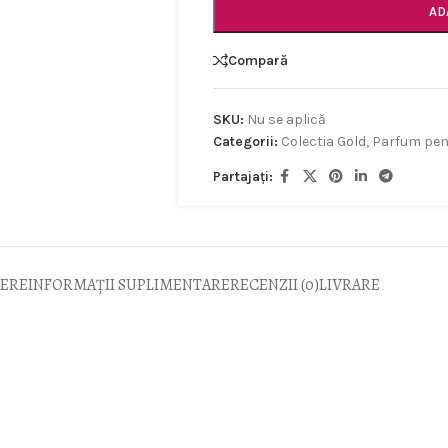
AD
Compară
SKU:
Nu se aplică
Categorii:
Colectia Gold
,
Parfum pen
Partajați:
IERE
INFORMAȚII SUPLIMENTARE
RECENZII (0)
LIVRARE