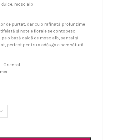
e dulce, mosc alb
or de purtat, dar cu o rafinată profunzime
tifelată și notele florale se contopesc
 pe o bază caldă de mosc alb, santal și
icat, perfect pentru a adăuga o semnătură
 – Oriental
emei