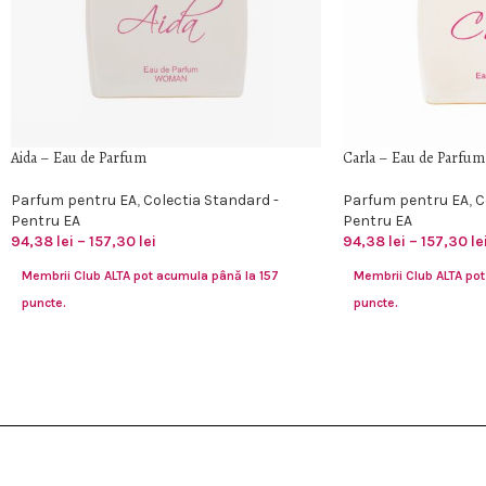
Aida – Eau de Parfum
Carla – Eau de Parfum
Parfum pentru EA
,
Colectia Standard -
Parfum pentru EA
,
C
Pentru EA
Pentru EA
94,38
lei
–
157,30
lei
94,38
lei
–
157,30
le
Membrii Club ALTA pot acumula până la 157
Membrii Club ALTA pot
puncte.
puncte.