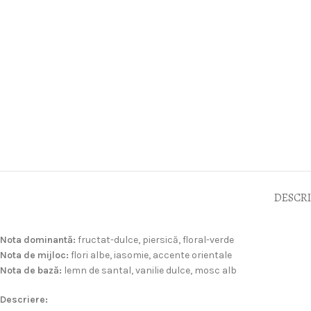
DESCR
Nota dominantă:
fructat-dulce, piersică, floral-verde
Nota de mijloc:
flori albe, iasomie, accente orientale
Nota de bază:
lemn de santal, vanilie dulce, mosc alb
Descriere: