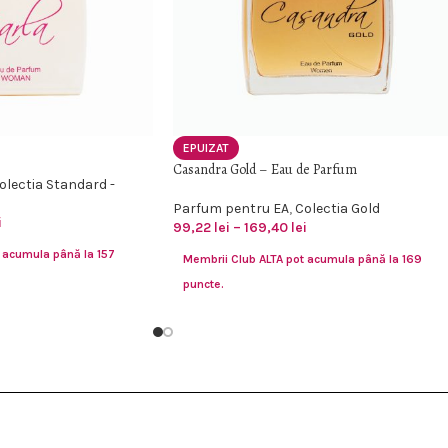
EPUIZAT
Casandra Gold – Eau de Parfum
olectia Standard -
Parfum pentru EA
,
Colectia Gold
i
99,22
lei
–
169,40
lei
 acumula până la 157
Membrii Club ALTA pot acumula până la 169
puncte.