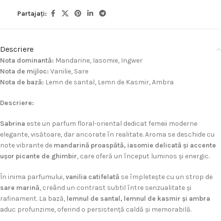
Partajați:
Descriere
Nota dominantă:
Mandarine, Iasomie, Ingwer
Nota de mijloc:
Vanilie, Sare
Nota de bază:
Lemn de santal, Lemn de Kasmir, Ambra
Descriere:
Sabrina
este un parfum floral-oriental dedicat femeii moderne
elegante, visătoare, dar ancorate în realitate. Aroma se deschide cu
note vibrante de
mandarină proaspătă, iasomie delicată și accente
ușor picante de ghimbir
, care oferă un început luminos și energic.
În inima parfumului,
vanilia catifelată
se împletește cu un strop de
sare marină
, creând un contrast subtil între senzualitate și
rafinament. La bază,
lemnul de santal, lemnul de kasmir și ambra
aduc profunzime, oferind o persistență caldă și memorabilă.