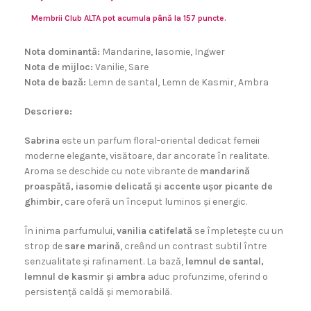
Membrii Club ALTA pot acumula până la 157 puncte.
Nota dominantă:
Mandarine, Iasomie, Ingwer
Nota de mijloc:
Vanilie, Sare
Nota de bază:
Lemn de santal, Lemn de Kasmir, Ambra
Descriere:
Sabrina
este un parfum floral-oriental dedicat femeii
moderne elegante, visătoare, dar ancorate în realitate.
Aroma se deschide cu note vibrante de
mandarină
proaspătă, iasomie delicată și accente ușor picante de
ghimbir
, care oferă un început luminos și energic.
În inima parfumului,
vanilia catifelată
se împletește cu un
strop de
sare marină
, creând un contrast subtil între
senzualitate și rafinament. La bază,
lemnul de santal,
lemnul de kasmir și ambra
aduc profunzime, oferind o
persistență caldă și memorabilă.